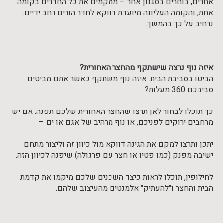
אחרים, בוחרים בסגנון אחר – ממקמים את כל החדרים בקומה
אחת, והקומה העליונה מיועדת דווקא לחדר הורים רחב ידיים.
נרחיב על כך בהמשך.
איזה נוף נרצה שישתקף מהחצר האחורית?
הביטו בסביבת הבית. איזה נוף משתקף כאשר אתם מביטים
סביבכם 360 מעלות?
כך תוכלו לבחור לאן תרצו שהחצר האחורית שלכם תפנה. אם יש
מרחבים ירוקים לפניכם, או נוף מרהיב של אגם או ים –
יתכן ותרצו למקם את הגינה דווקא מול כיוון זה וליצור מתחם
ישיבה מפנק (כמו פטיו או חצר עם פרגולה) שיפנה לכיוון הזה.
לחילופין, תוכלו לראות כיצד השכנים שלכם מיקמו את קדמת
הבית והחצר ו"להעתיק" אלמנטים מהעיצוב שלהם.